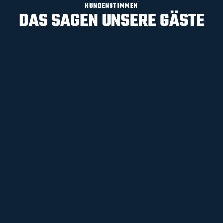
KUNDENSTIMMEN
DAS SAGEN UNSERE GÄSTE
DANIEL VON WOLFF
GOOGLE REZENSION
Mega liebes Team, schönes Ambiente. Spaß,
Spiel und Spannung gibt es auch hier und
nicht nur im Ü-Ei! Immer wieder gerne hier 😀