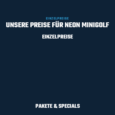
EINZELPREISE
UNSERE PREISE FÜR NEON MINIGOLF
EINZELPREISE
1 SPIEL
inklusive Schläger, Ball
und Scorecard
16,00 €* PRO PERSON
PAKETE & SPECIALS