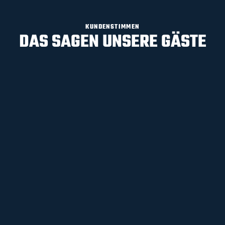
KUNDENSTIMMEN
DAS SAGEN UNSERE GÄSTE
DANIEL VON WOLFF
GOOGLE REZENSION
Mega liebes Team, schönes Ambiente. Spaß,
Spiel und Spannung gibt es auch hier und
nicht nur im Ü-Ei! Immer wieder gerne hier 😀