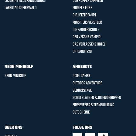
LASERTAG NEUBRANDENBURG
DER PUPPENSAMMLER
LASERTAG GREIFSWALD
MURIELS ERBE
DIE LETZTE FAHRT
MORPHEUS VERSTECK
DIE ZAUBERSCHULE
DER VEGANE VAMPIR
DAS VERLASSENE HOTEL
CHICAGO 1920
NEON MINIGOLF
ANGEBOTE
NEON MINIGOLF
PIXEL GAMES
OUTDOOR ADVENTURE
GEBURTSTAGE
SCHULKLASSEN & JUGENDGRUPPEN
FIRMENFEIER & TEAMBUILDING
GUTSCHEINE
ÜBER UNS
FOLGE UNS