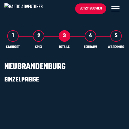
JETZT BUCHEN
STANDORT
SPIEL
DETAILS
ZEITRAUM
WARENKORB
NEUBRANDENBURG
EINZELPREISE
1 SPIEL
1 Stunde Raum exklusiv
2-4 Spieler 110€
5-8 Spieler 130€