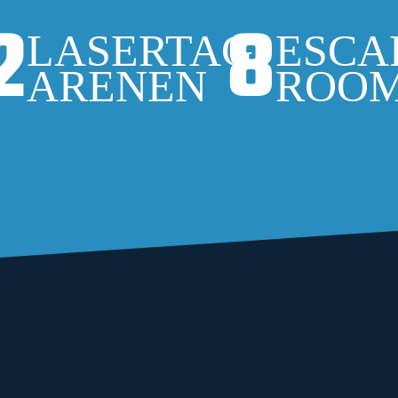
2
8
LASERTAG
ESCA
ARENEN
ROO