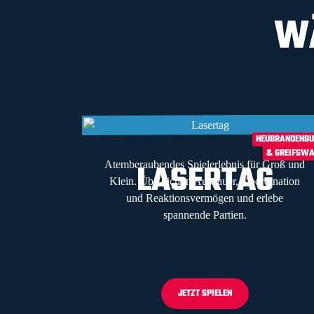
WÄ
NEUBRANDENB
& GREIFSW
LASERTAG
Atemberaubendes Spielerlebnis für Groß und
Klein. Übe dich in Ausdauer, Koordination
und Reaktionsvermögen und erlebe
spannende Partien.
JETZT SPIELEN