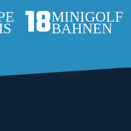
18
PE
MINIGOLF
MS
BAHNEN