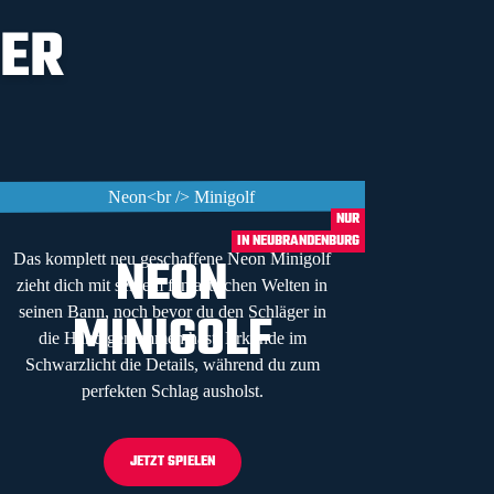
UER
NUR
IN NEUBRANDENBURG
NEON
Das komplett neu geschaffene Neon Minigolf
zieht dich mit seinem fantastischen Welten in
MINIGOLF
seinen Bann, noch bevor du den Schläger in
die Hand genommen hast. Erkunde im
Schwarzlicht die Details, während du zum
perfekten Schlag ausholst.
JETZT SPIELEN