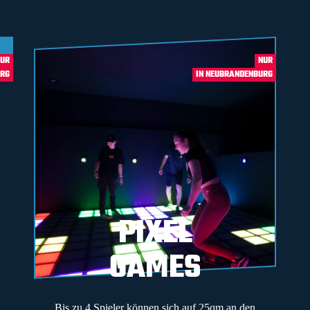
UR
NUR
URG
IN NEUBRANDENBURG
PIXEL
GAMES
Bis zu 4 Spieler können sich auf 25qm an den