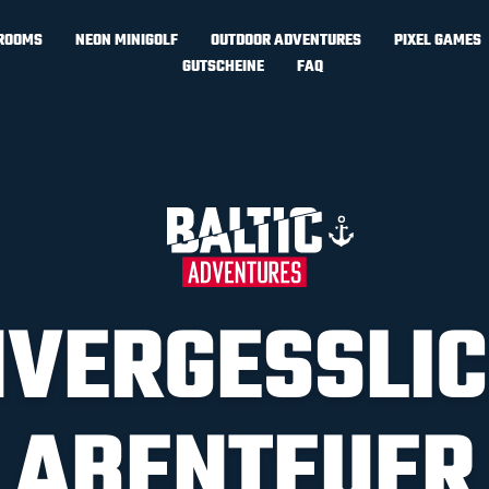
 ROOMS
NEON MINIGOLF
OUTDOOR ADVENTURES
PIXEL GAMES
GUTSCHEINE
FAQ
VERGESSLI
ABENTEUER