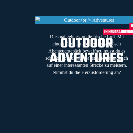
N
IN NEUBRANDENB
OUTDOOR
Diesmal geht es an die frische Luft. Mit
einem Tablet und einem mysteriösen
ADVENTURES
Abenteuergepäck bewaffnet, musst du es
schaffen so viele Aufgaben wie nur möglich
auf einer interessanten Strecke zu meistern.
Nimmst du die Herausforderung an?