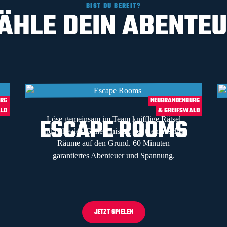
BIST DU BEREIT?
HLE DEIN ABENTE
URG
NEUBRANDENBURG
ALD
& GREIFSWALD
ESCAPE ROOMS
Löse gemeinsam im Team knifflige Rätsel
und gehe den Geheimnissen der thematischen
Räume auf den Grund. 60 Minuten
garantiertes Abenteuer und Spannung.
JETZT SPIELEN